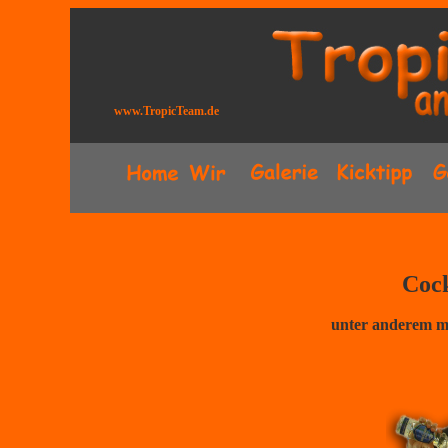
www.TropicTeam.de
Cock
unter anderem m